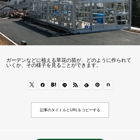
ガーデンなどに植える草花の苗が、どのように作られて
いくか、その様子を見ることができます。






記事のタイトルとURLをコピーする