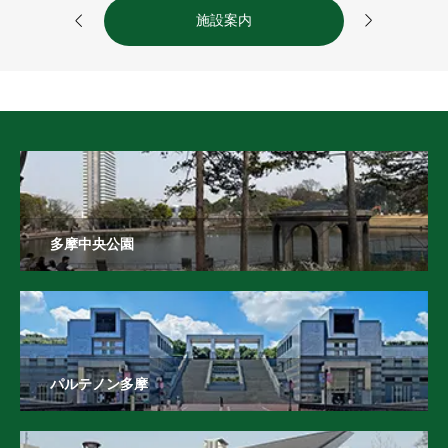


施設案内
多摩中央公園
パルテノン多摩