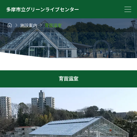
多摩市立グリーンライブセンター



施設案内
育苗温室
育苗温室