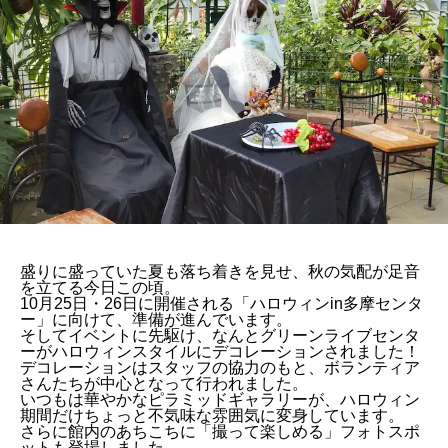
盛りに盛っていた夏も落ち着きを見せ、秋の気配が足音
を立てる今日この頃。
10月25日・26日に開催される「ハロウィンin多摩センタ
ー」に向けて、準備が進んでいます。
そしてイベントに先駆け、なんとグリーンライブセンタ
ーがハロウィンスタイルにデコレーションされました！
デコレーションはスタッフの協力のもと、ボランティア
さんたちが中心となって行われました。
いつもは華やかなピラミッドギャラリーが、ハロウィン
期間だけちょっと不気味な雰囲気に変身しています。
さらに館内のあちこちに「撮って楽しめる」フォトスポ
ットも登場しました。