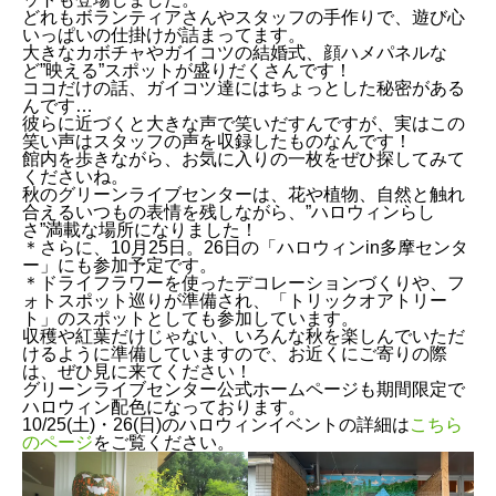
どれもボランティアさんやスタッフの手作りで、遊び心
いっぱいの仕掛けが詰まってます。
大きなカボチャやガイコツの結婚式、顔ハメパネルな
ど”映える”スポットが盛りだくさんです！
ココだけの話、ガイコツ達にはちょっとした秘密がある
んです…
彼らに近づくと大きな声で笑いだすんですが、実はこの
笑い声はスタッフの声を収録したものなんです！
館内を歩きながら、お気に入りの一枚をぜひ探してみて
くださいね。
秋のグリーンライブセンターは、花や植物、自然と触れ
合えるいつもの表情を残しながら、”ハロウィンらし
さ”満載な場所になりました！
＊さらに、10月25日。26日の「ハロウィンin多摩センタ
ー」にも参加予定です。
＊ドライフラワーを使ったデコレーションづくりや、フ
ォトスポット巡りが準備され、「トリックオアトリー
ト」のスポットとしても参加しています。
収穫や紅葉だけじゃない、いろんな秋を楽しんでいただ
けるように準備していますので、お近くにご寄りの際
は、ぜひ見に来てください！
グリーンライブセンター公式ホームページも期間限定で
ハロウィン配色になっております。
10/25(土)・26(日)のハロウィンイベントの詳細は
こちら
のページ
をご覧ください。