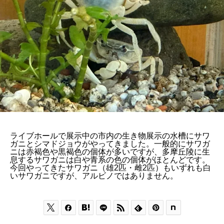
ライブホールで展示中の市内の生き物展示の水槽にサワ
ガニとシマドジョウがやってきました。一般的にサワガ
ニは赤褐色や黒褐色の個体が多いですが、多摩丘陵に生
息するサワガニは白や青系の色の個体がほとんどです。
今回やってきたサワガニ（雄2匹・雌2匹）もいずれも白
いサワガニですが、アルビノではありません。





