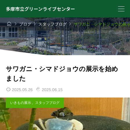
多摩市立グリーンライブセンター




ブログ
スタッフブログ
サワガニ・シマドジョウの展
サワガニ・シマドジョウの展示を始め
ました
2025.05.26
2025.06.15
いきもの展示
,
スタッフブログ