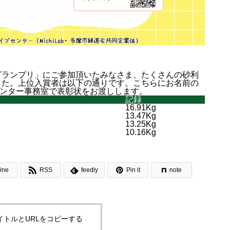
ワングランプリ」にご参加頂いたみなさま、たくさんの砂利
した。上位入賞者は以下の通りです。こちらにお名前の
ブセンター事務室で表彰状をお渡しします。
記録
16.91Kg
13.47Kg
13.25Kg
10.16Kg



ine
RSS
feedly
Pin it
note
イトルとURLをコピーする