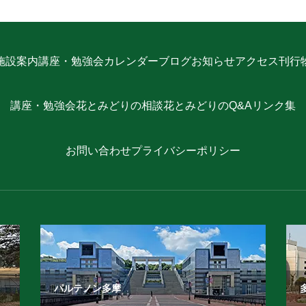
施設案内
講座・勉強会
カレンダー
ブログ
お知らせ
アクセス
刊行
講座・勉強会
花とみどりの相談
花とみどりのQ&A
リンク集
お問い合わせ
プライバシーポリシー
パルテノン多摩