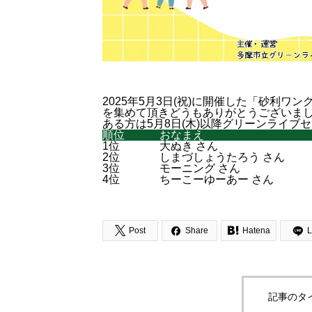
2025年5月3日(祝)に開催した「砂利
を集めて頂きどうもありがとうございま
ある方は5月8日(木)以降グリーンライ
順位
おなまえ
1位
大ぬき さん
2位
しまづしょうたろう さん
3位
モーニング さん
4位
ちーこーゆーあー さん



Post
Share
Hatena
L
記事のタ