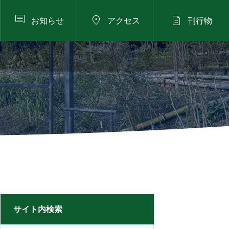



お知らせ
アクセス
刊行物
2026年8月23日（日）
スタッフブログ


五月の飾りつけをしました
【グリーンライブセン
ターALOHA企画】 第1
回親子でハワイの花飾
2026.04.21
りを編んでみよう
サイト内検索