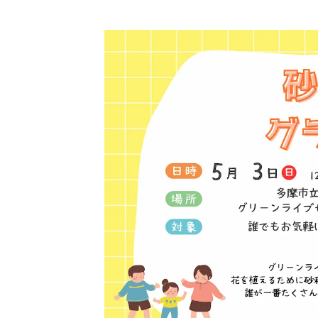
2026年8月8日（土
コ
フ
(
ハ