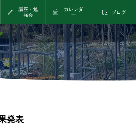
講座・勉
カレンダ



ブログ
強会
ー
表
土）
2026年8月23日（日）
ブログ
ィークを開催中です
リー
ハナバチの巣箱づくり
)
ワークショップ
.24
果発表