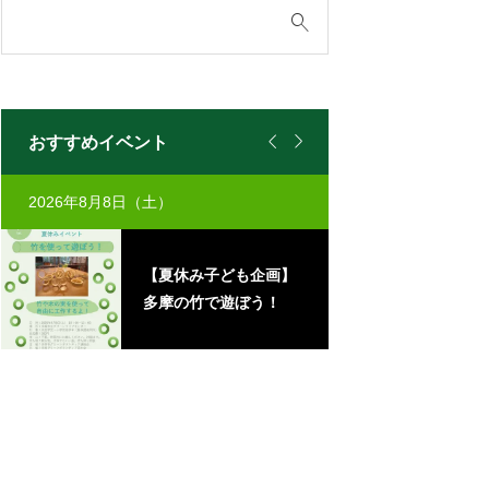


おすすめイベント
2026年8月8日（土）
2026年8月8日（土
コ
【夏休み子ども企画】
フ
多摩の竹で遊ぼう！
(
ハ