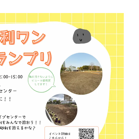
）
2026年8月9日（日）
ミュニティガーデン&
植物図鑑づくりワーク
ァームプロジェクト
ショップ
8月)・みんなでバグズ
ウス作り