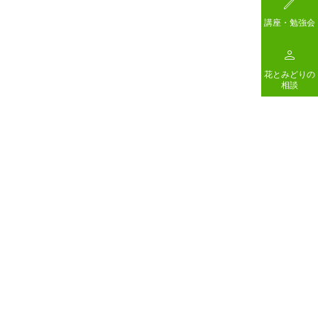

講座・勉強会

花とみどりの
相談