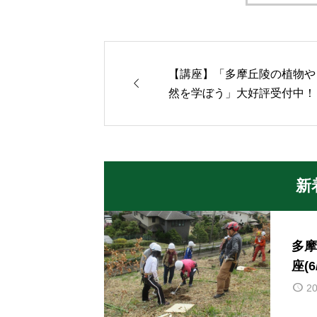
【講座】「多摩丘陵の植物や

然を学ぼう」大好評受付中！
新
多摩
座(
20