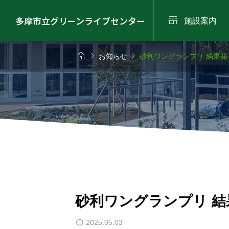

多摩市立グリーンライブセンター
施設案内



お知らせ
砂利ワングランプリ 結果発
6年8月9日（日）
2026年8月22日（
スタッフ


活動お休みについ
ローズウ
鑑づくりワーク
流しそうめん（グ
プ
ンサマーパーク2026
2026.05
砂利ワングランプリ 結
2025.05.03