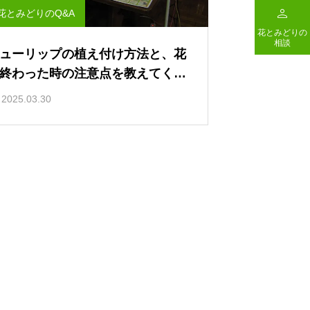

花とみどりのQ&A
花とみどりの
相談
ューリップの植え付け方法と、花
終わった時の注意点を教えてくだ
い
2025.03.30