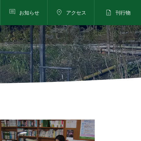



お知らせ
アクセス
刊行物
2026年8月23日（日）
スタッフブログ


五月の飾りつけをしました
【グリーンライブセン
ターALOHA企画】 第1
回親子でハワイの花飾
2026.04.21
りを編んでみよう