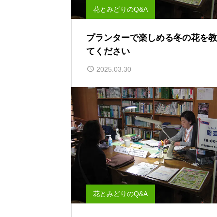
花とみどりのQ&A
プランターで楽しめる冬の花を教
てください
2025.03.30
花とみどりのQ&A