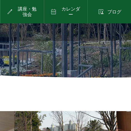
講座・勉
カレンダ



ブログ
強会
ー
土）
2026年8月23日（日）
ブログ
ィークを開催中です
リー
ハナバチの巣箱づくり
)
ワークショップ
.24