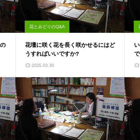
花とみどりのQ&A
の
花壇に咲く花を長く咲かせるにはど
い
うすればいいですか?
で
2025.03.30