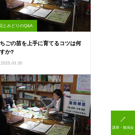
花とみどりのQ&A
ちごの苗を上手に育てるコツは何
すか?
2025.03.30

講座・勉強会