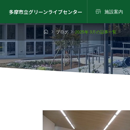

多摩市立グリーンライブセンター
施設案内



ブログ
2025年 3月の記事一覧
6年8月9日（日）
2026年8月22日（
スタッフ


活動お休みについ
ローズウ
鑑づくりワーク
流しそうめん（グ
プ
ンサマーパーク2026
2026.05