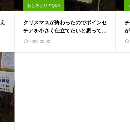
花とみどりのQ&A
え
クリスマスが終わったのでポインセ
チ
チアを小さく仕立てたいと思ってい
が
ます。増やすことは出来ますか？
さ
2025.03.30