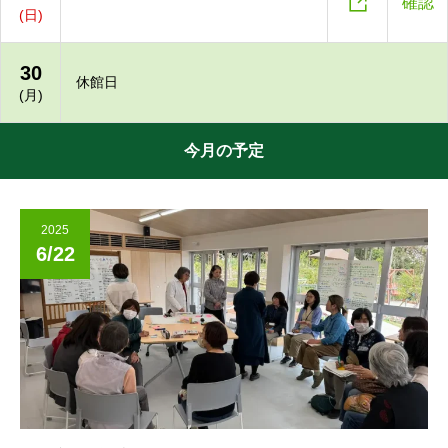

確認
(日)
30
休館日
(月)
今月の予定
2025
6/22