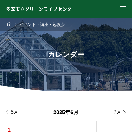
多摩市立グリーンライブセンター


イベント・講座・勉強会
カレンダー


2025年6月
5月
7月
1