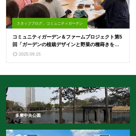
スタッフブログ
,
コミュニティガーデン
コミュニティガーデン＆ファームプロジェクト第5
回「ガーデンの植栽デザインと野菜の種蒔きをし
よう！」を開催しました。
2025.09.15
多摩中央公園