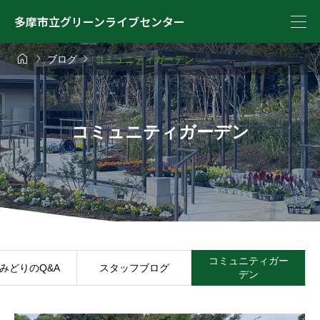
多摩市立グリーンライブセンター



ブログ
コミュニティガーデン
コミュニティガーデン
コミュニティガー
みどりのQ&A
スタッフブログ
デン